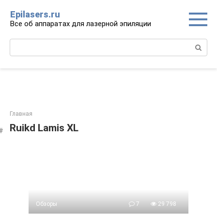
Перейти
Epilasers.ru
к
Все об аппаратах для лазерной эпиляции
контенту
Поиск:
Главная
Ruikd Lamis XL
Обзоры
7
29 798