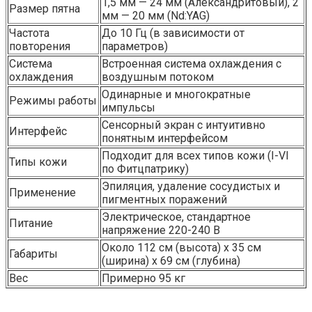
1,5 мм — 24 мм (Александритовый), 2
Размер пятна
мм — 20 мм (Nd:YAG)
Частота
До 10 Гц (в зависимости от
повторения
параметров)
Система
Встроенная система охлаждения с
охлаждения
воздушным потоком
Одинарные и многократные
Режимы работы
импульсы
Сенсорный экран с интуитивно
Интерфейс
понятным интерфейсом
Подходит для всех типов кожи (I-VI
Типы кожи
по Фитцпатрику)
Эпиляция, удаление сосудистых и
Применение
пигментных поражений
Электрическое, стандартное
Питание
напряжение 220-240 В
Около 112 см (высота) x 35 см
Габариты
(ширина) x 69 см (глубина)
Вес
Примерно 95 кг