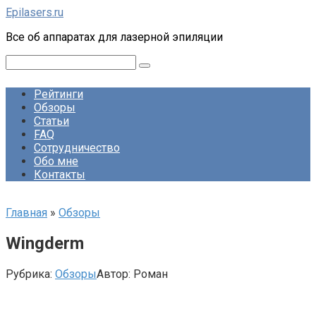
Перейти
Epilasers.ru
к
Все об аппаратах для лазерной эпиляции
контенту
Поиск:
Рейтинги
Обзоры
Статьи
FAQ
Сотрудничество
Обо мне
Контакты
Главная
»
Обзоры
Wingderm
Рубрика:
Обзоры
Автор:
Роман